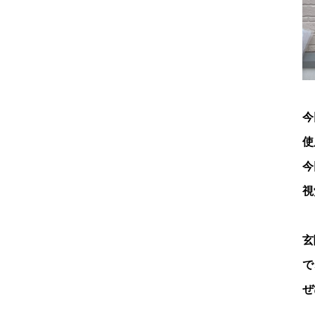
今
使
今
視
玄
で
ぜ