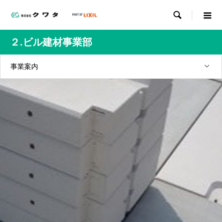

２.ビル建材事業部
事業案内