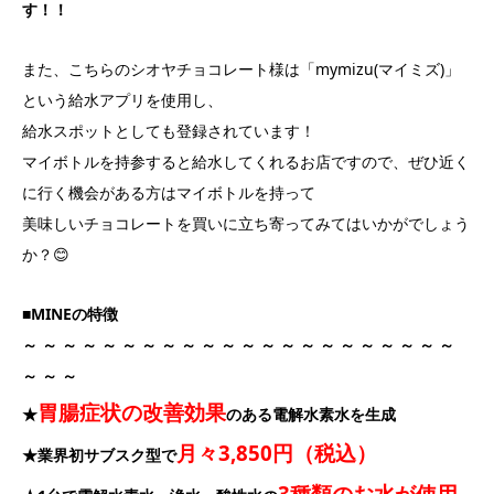
す！！
また、こちらのシオヤチョコレート様は「mymizu(マイミズ)」
という給水アプリを使用し、
給水スポットとしても登録されています！
マイボトルを持参すると給水してくれるお店ですので、ぜひ近く
に行く機会がある方はマイボトルを持って
美味しいチョコレートを買いに立ち寄ってみてはいかがでしょう
か？😊
■MINEの特徴
～ ～ ～ ～ ～ ～ ～ ～ ～ ～ ～ ～ ～ ～ ～ ～ ～ ～ ～ ～ ～ ～
～ ～ ～
胃腸症状の改善効果
★
のある電解水素水を生成
月々3,850円（税込）
★業界初サブスク型で
3種類のお水が使用