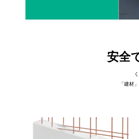
安全
く
「建材」