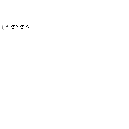
👏🏻👏🏻
！