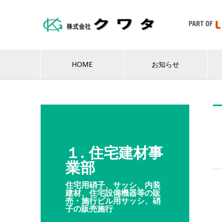
HOME
お知らせ
１. 住宅建材事
業部
住宅用硝子、サッシ、内装
建材、住宅設備機器等の販
売・施行ビル用サッシ、硝
子の販売施行