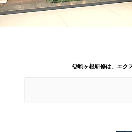
◎駒ヶ根研修は、エク