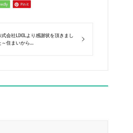
eedly
Pin it
株式会社LIXILより感謝状を頂きまし
た～住まいから...